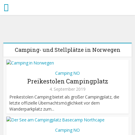
Camping NO
Preikestolen
Camping NO
Campingplatz
“Basecamp
Camping NO
Camping- und Stellplätze in Norwegen
NorthCape”
Nordkap-Plateau
Campingplatz
Wohnmobil-
Stellplatz
Camping NO
Preikestolen Campingplatz
4. September 2019
Preikestolen Camping bietet als großer Campingplatz, die
letzte offizielle Übernachtsmöglichkeit vor dem
Wanderparkplatz zum...
Camping NO